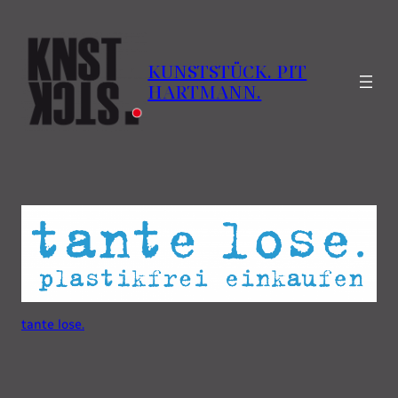
Zum
Inhalt
springen
KUNSTSTÜCK. PIT
HARTMANN.
tante lose.